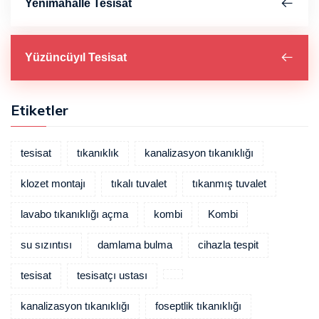
Yenimahalle Tesisat
Yüzüncüyıl Tesisat
Etiketler
tesisat
tıkanıklık
kanalizasyon tıkanıklığı
klozet montajı
tıkalı tuvalet
tıkanmış tuvalet
lavabo tıkanıklığı açma
kombi
Kombi
su sızıntısı
damlama bulma
cihazla tespit
tesisat
tesisatçı ustası
kanalizasyon tıkanıklığı
foseptlik tıkanıklığı