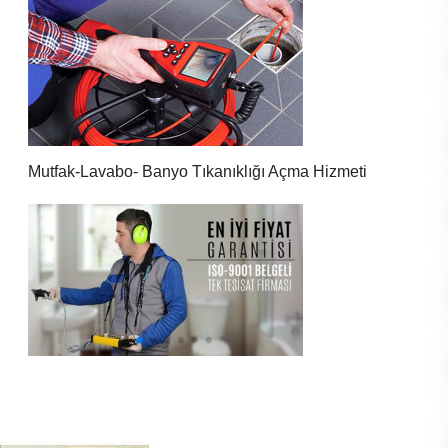
Mutfak-Lavabo- Banyo Tıkanıklığı Açma Hizmeti