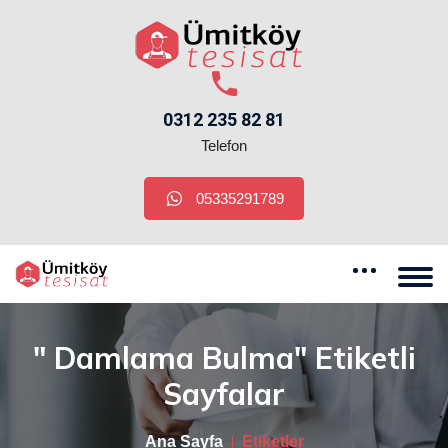
0312 235 82 81
Telefon
05335291789
" Damlama Bulma" Etiketli
Sayfalar
Ana Sayfa
Etiketler