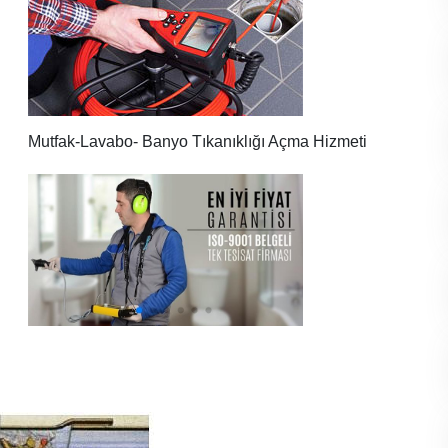
Mutfak-Lavabo- Banyo Tıkanıklığı Açma Hizmeti