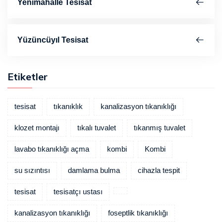
Yenimahalle Tesisat
Yüzüncüyıl Tesisat
Etiketler
tesisat
tıkanıklık
kanalizasyon tıkanıklığı
klozet montajı
tıkalı tuvalet
tıkanmış tuvalet
lavabo tıkanıklığı açma
kombi
Kombi
su sızıntısı
damlama bulma
cihazla tespit
tesisat
tesisatçı ustası
kanalizasyon tıkanıklığı
foseptlik tıkanıklığı