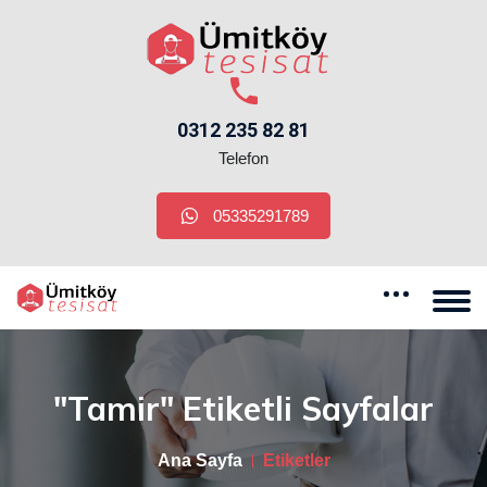
0312 235 82 81
Telefon
05335291789
"tamir" Etiketli Sayfalar
Ana Sayfa
Etiketler