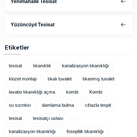
Yenimahalle Tesisat
Yüzüncüyıl Tesisat
Etiketler
tesisat
tıkanıklık
kanalizasyon tıkanıklığı
klozet montajı
tıkalı tuvalet
tıkanmış tuvalet
lavabo tıkanıklığı açma
kombi
Kombi
su sızıntısı
damlama bulma
cihazla tespit
tesisat
tesisatçı ustası
kanalizasyon tıkanıklığı
foseptlik tıkanıklığı