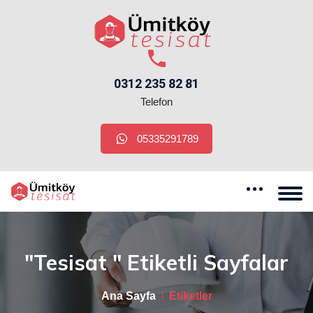
0312 235 82 81
Telefon
05335291789
"tesisat " Etiketli Sayfalar
Ana Sayfa
Etiketler