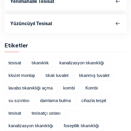
Yenimahalle Tesisat
Yüzüncüyıl Tesisat
Etiketler
tesisat
tıkanıklık
kanalizasyon tıkanıklığı
klozet montajı
tıkalı tuvalet
tıkanmış tuvalet
lavabo tıkanıklığı açma
kombi
Kombi
su sızıntısı
damlama bulma
cihazla tespit
tesisat
tesisatçı ustası
kanalizasyon tıkanıklığı
foseptlik tıkanıklığı